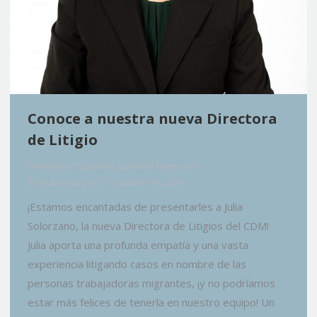
Conoce a nuestra nueva Directora
de Litigio
Newsletter
,
Spanish
,
Spanish Featured
By
Francisco Diaz
October 14, 2024
¡Estamos encantadas de presentarles a Julia
Solorzano, la nueva Directora de Litigios del CDM!
Julia aporta una profunda empatía y una vasta
experiencia litigando casos en nombre de las
personas trabajadoras migrantes, ¡y no podríamos
estar más felices de tenerla en nuestro equipo! Un