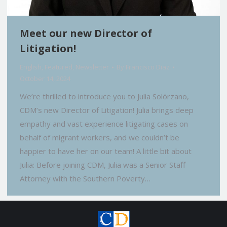
Meet our new Director of
Litigation!
English
,
Featured
,
Newsletter
By
Francisco Diaz
October 14, 2024
We’re thrilled to introduce you to Julia Solórzano,
CDM’s new Director of Litigation! Julia brings deep
empathy and vast experience litigating cases on
behalf of migrant workers, and we couldn’t be
happier to have her on our team! A little bit about
Julia: Before joining CDM, Julia was a Senior Staff
Attorney with the Southern Poverty…